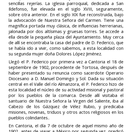
sencillas rejerías. La iglesia parroquial, dedicada a San
Ildefonso, fue elevada en el siglo XVIII, seguramente,
sobre otra anterior. En el siglo XIX fue reconstruida, bajo
la advocación de Nuestra Señora del Carmen. Tiene una
magnífica portada muy clásica, de influencias herrerianas,
jalonada por dos altísimas y gruesas torres. Se accede a
ella desde la pequeña plaza del Ayuntamiento. Muy cerca
de allí se encontraba la casa del padre de D. Federico, que
se había ido a vivir, como sabemos, a esta localidad con
su segunda mujer doña Dolores López Jiménez.
Llegó el P. Federico por primera vez a Cantoria el 18 de
septiembre de 1902, procedente de Tortosa, después de
haber presentado su renuncia como sacerdote Operario
Diocesano a D. Manuel Domingo y Sol. Dada su situación
central en el Valle del río Almanzora, el P. Federico hizo de
esta localidad el núcleo de su actividad misional y pastoral
por los pueblos de la comarca. Desde allí visitaba el
santuario de Nuestra Señora la Virgen del Saliente, iba al
Cabezo de los Gázquez de Vélez Rubio, y predicaba
misiones, novenas, triduos y otros actos religiosos en los
pueblos colindantes..
En Cantoria, el día 7 de octubre de aquel mismo año de
1902, antes de viajar a México por segunda vez, predicó