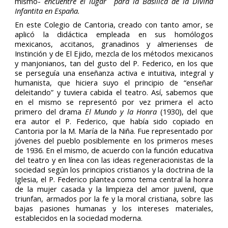
mismo-
encuentre el lugar para la Basílica de la Divina
Infantita en España.
En este Colegio de Cantoria, creado con tanto amor, se
aplicó la didáctica empleada en sus homólogos
mexicanos, accitanos, granadinos y almerienses de
Instinción y de El Ejido, mezcla de los métodos mexicanos
y manjonianos, tan del gusto del P. Federico, en los que
se perseguía una enseñanza activa e intuitiva, integral y
humanista, que hiciera suyo el principio de “enseñar
deleitando” y tuviera cabida el teatro. Así, sabemos que
en el mismo se representó por vez primera el acto
primero del drama
El Mundo y la Honra
(1930), del que
era autor el P. Federico, que había sido copiado en
Cantoria por la M. María de la Niña. Fue representado por
jóvenes del pueblo posiblemente en los primeros meses
de 1936. En el mismo, de acuerdo con la función educativa
del teatro y en línea con las ideas regeneracionistas de la
sociedad según los principios cristianos y la doctrina de la
Iglesia, el P. Federico plantea como tema central la honra
de la mujer casada y la limpieza del amor juvenil, que
triunfan, armados por la fe y la moral cristiana, sobre las
bajas pasiones humanas y los intereses materiales,
establecidos en la sociedad moderna.