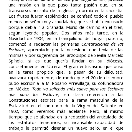
una misión en la que puso tanta pasión que, en su
transcurso, no salió de la iglesia y dormía en la sacristía.
Los frutos fueron espléndidos: se confesó todo el pueblo
menos un señor muy acaudalado, que se había excusado
porque debía ir a Granada. Murió de camino en el tren,
según leyenda popular. Dos años más tarde, en la
Navidad de 1904, en la tranquilidad del hogar paterno,
comenzó a redactar las primeras
Constituciones de las
Esclavas,
apremiado por la necesidad que tenía de las
mismas y por sugerencia del arzobispo de Sevilla Marcelo
Spínola, si es que quería fundar en su diócesis,
concretamente en Utrera. El gran entusiasmo que puso
en la tarea propició que, a pesar de su dificultad,
avanzara rápidamente, de modo que el 20 de diciembre
pudo escribir a la M. Rosario Arrevillaga, su cofundadora
en México:
Todo va saliendo más suave para las Esclavas
que para los Esclavos,
en clara referencia a las
Constituciones escritas para la rama masculina de la
Esclavitud en el santuario de la Virgen del Saliente en
1902, como veremos más adelante. Pero, al mismo
tiempo que se afanaba en la redacción del articulado de
los estatutos femeninos, su incansable capacidad de
trabajo le permitió diseñar un nuevo sello, en el que