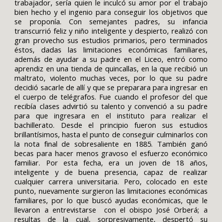
trabajador, sería quien le inculcó su amor por el trabajo
bien hecho y el ingenio para conseguir los objetivos que
se proponía. Con semejantes padres, su infancia
transcurrió feliz y niño inteligente y despierto, realizó con
gran provecho sus estudios primarios, pero terminados
éstos, dadas las limitaciones económicas familiares,
además de ayudar a su padre en el Liceo, entró como
aprendiz en una tienda de quincallas, en la que recibió un
maltrato, violento muchas veces, por lo que su padre
decidió sacarle de allí y que se preparara para ingresar en
el cuerpo de telégrafos. Fue cuando el profesor del que
recibía clases advirtió su talento y convenció a su padre
para que ingresara en el instituto para realizar el
bachillerato. Desde el principio fueron sus estudios
brillantísimos, hasta el punto de conseguir culminarlos con
la nota final de sobresaliente en 1885. También ganó
becas para hacer menos gravoso el esfuerzo económico
familiar. Por esta fecha, era un joven de 18 años,
inteligente y de buena presencia, capaz de realizar
cualquier carrera universitaria. Pero, colocado en este
punto, nuevamente surgieron las limitaciones económicas
familiares, por lo que buscó ayudas económicas, que le
llevaron a entrevistarse con el obispo José Orberá; a
resultas de la cual, sorpresivamente, despertó su