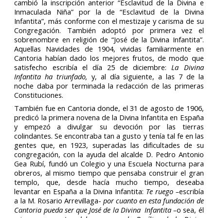
cambió la inscripción anterior “Esclavitud de la Divina e
Inmaculada Niña” por la de “Esclavitud de la Divina
Infantita”, más conforme con el mestizaje y carisma de su
Congregación. También adoptó por primera vez el
sobrenombre en religión de “José de la Divina Infantita”.
Aquellas Navidades de 1904, vividas familiarmente en
Cantoria habían dado los mejores frutos, de modo que
satisfecho escribía el día 25 de diciembre:
La Divina
Infantita ha triunfado,
y, al día siguiente, a las 7 de la
noche daba por terminada la redacción de las primeras
Constituciones.
También fue en Cantoria donde, el 31 de agosto de 1906,
predicó la primera novena de la Divina Infantita en España
y empezó a divulgar su devoción por las tierras
colindantes. Se encontraba tan a gusto y tenía tal fe en las
gentes que, en 1923, superadas las dificultades de su
congregación, con la ayuda del alcalde D. Pedro Antonio
Gea Rubí, fundó un Colegio y una Escuela Nocturna para
obreros, al mismo tiempo que pensaba construir el gran
templo, que, desde hacía mucho tiempo, deseaba
levantar en España a la Divina Infantita:
Te ruego –
escribía
a la M. Rosario Arrevillaga-
por cuanto en esta fundación de
Cantoria pueda ser que José de la Divina Infantita –
o sea, él