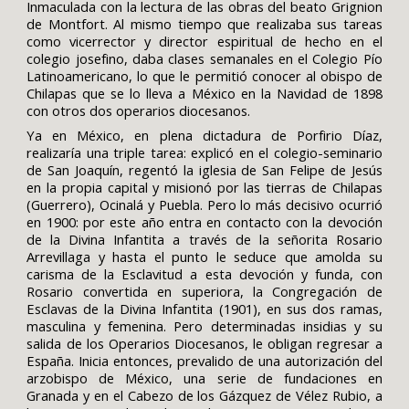
Inmaculada con la lectura de las obras del beato Grignion
de Montfort. Al mismo tiempo que realizaba sus tareas
como vicerrector y director espiritual de hecho en el
colegio josefino, daba clases semanales en el Colegio Pío
Latinoamericano, lo que le permitió conocer al obispo de
Chilapas que se lo lleva a México en la Navidad de 1898
con otros dos operarios diocesanos.
Ya en México, en plena dictadura de Porfirio Díaz,
realizaría una triple tarea: explicó en el colegio-seminario
de San Joaquín, regentó la iglesia de San Felipe de Jesús
en la propia capital y misionó por las tierras de Chilapas
(Guerrero), Ocinalá y Puebla. Pero lo más decisivo ocurrió
en 1900: por este año entra en contacto con la devoción
de la Divina Infantita a través de la señorita Rosario
Arrevillaga y hasta el punto le seduce que amolda su
carisma de la Esclavitud a esta devoción y funda, con
Rosario convertida en superiora, la Congregación de
Esclavas de la Divina Infantita (1901), en sus dos ramas,
masculina y femenina. Pero determinadas insidias y su
salida de los Operarios Diocesanos, le obligan regresar a
España. Inicia entonces, prevalido de una autorización del
arzobispo de México, una serie de fundaciones en
Granada y en el Cabezo de los Gázquez de Vélez Rubio, a