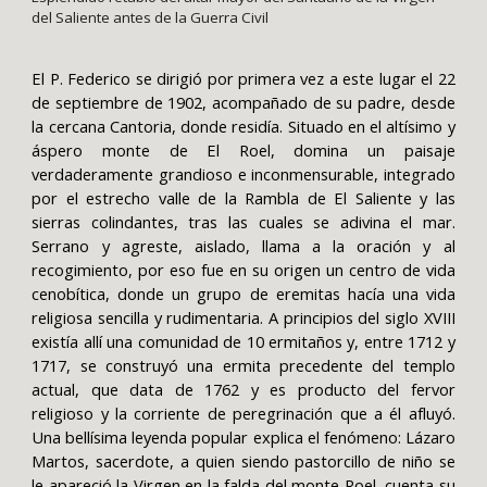
del Saliente antes de la Guerra Civil
El P. Federico se dirigió por primera vez a este lugar el 22
de septiembre de 1902, acompañado de su padre, desde
la cercana Cantoria, donde residía. Situado en el altísimo y
áspero monte de El Roel, domina un paisaje
verdaderamente grandioso e inconmensurable, integrado
por el estrecho valle de la Rambla de El Saliente y las
sierras colindantes, tras las cuales se adivina el mar.
Serrano y agreste, aislado, llama a la oración y al
recogimiento, por eso fue en su origen un centro de vida
cenobítica, donde un grupo de eremitas hacía una vida
religiosa sencilla y rudimentaria. A principios del siglo XVIII
existía allí una comunidad de 10 ermitaños y, entre 1712 y
1717, se construyó una ermita precedente del templo
actual, que data de 1762 y es producto del fervor
religioso y la corriente de peregrinación que a él afluyó.
Una bellísima leyenda popular explica el fenómeno: Lázaro
Martos, sacerdote, a quien siendo pastorcillo de niño se
le apareció la Virgen en la falda del monte Roel, cuenta su