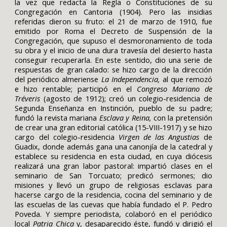
la vez que redacta la Regla o Constituciones de su
Congregación en Cantoria (1904). Pero las insidias
referidas dieron su fruto: el 21 de marzo de 1910, fue
emitido por Roma el Decreto de Suspensión de la
Congregación, que supuso el desmoronamiento de toda
su obra y el inicio de una dura travesía del desierto hasta
conseguir recuperarla. En este sentido, dio una serie de
respuestas de gran calado: se hizo cargo de la dirección
del periódico almeriense
La Independencia,
al que remozó
e hizo rentable; participó en el
Congreso Mariano de
Tréveris
(agosto de 1912); creó un colegio-residencia de
Segunda Enseñanza en Instinción, pueblo de su padre;
fundó la revista mariana
Esclava y Reina,
con la pretensión
de crear una gran editorial católica (15-VIII-1917) y se hizo
cargo del colegio-residencia
Virgen de las Angustias
de
Guadix, donde además gana una canonjía de la catedral y
establece su residencia en esta ciudad, en cuya diócesis
realizará una gran labor pastoral: impartió clases en el
seminario de San Torcuato; predicó sermones; dio
misiones y llevó un grupo de religiosas esclavas para
hacerse cargo de la residencia, cocina del seminario y de
las escuelas de las cuevas que había fundado el P. Pedro
Poveda. Y siempre periodista, colaboró en el periódico
local
Patria Chica
y, desaparecido éste, fundó y dirigió el