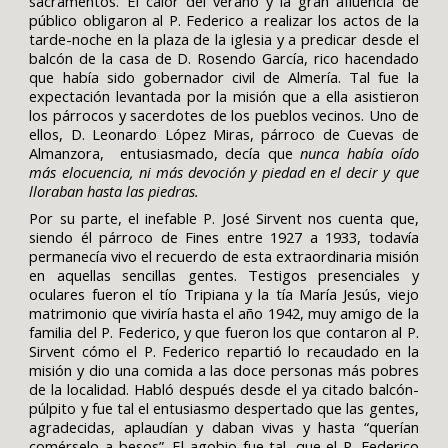
sacramentos. El calor del verano y la gran afluencia de
público obligaron al P. Federico a realizar los actos de la
tarde-noche en la plaza de la iglesia y a predicar desde el
balcón de la casa de D. Rosendo García, rico hacendado
que había sido gobernador civil de Almería. Tal fue la
expectación levantada por la misión que a ella asistieron
los párrocos y sacerdotes de los pueblos vecinos. Uno de
ellos, D. Leonardo López Miras, párroco de Cuevas de
Almanzora, entusiasmado, decía que
nunca había oído
más elocuencia, ni más devoción y piedad en el decir y que
lloraban hasta las piedras.
Por su parte, el inefable P. José Sirvent nos cuenta que,
siendo él párroco de Fines entre 1927 a 1933, todavía
permanecía vivo el recuerdo de esta extraordinaria misión
en aquellas sencillas gentes. Testigos presenciales y
oculares fueron el tío Tripiana y la tía María Jesús, viejo
matrimonio que viviría hasta el año 1942, muy amigo de la
familia del P. Federico, y que fueron los que contaron al P.
Sirvent cómo el P. Federico repartió lo recaudado en la
misión y dio una comida a las doce personas más pobres
de la localidad. Habló después desde el ya citado balcón-
púlpito y fue tal el entusiasmo despertado que las gentes,
agradecidas, aplaudían y daban vivas y hasta “querían
comérselo a besos”. El agobio fue tal, que el P. Federico