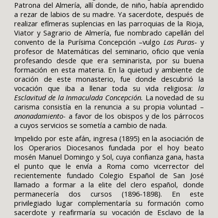
Patrona del Almería, allí donde, de niño, había aprendido
a rezar de labios de su madre. Ya sacerdote, después de
realizar efímeras suplencias en las parroquias de la Rioja,
Viator y Sagrario de Almería, fue nombrado capellán del
convento de la Purísima Concepción –vulgo
Las Puras
- y
profesor de Matemáticas del seminario, oficio que venía
profesando desde que era seminarista, por su buena
formación en esta materia. En la quietud y ambiente de
oración de este monasterio, fue donde descubrió la
vocación que iba a llenar toda su vida religiosa:
la
Esclavitud de la Inmaculada Concepción.
La novedad de su
carisma consistía en la renuncia a su propia voluntad –
anonadamiento-
a favor de los obispos y de los párrocos
a cuyos servicios se sometía a cambio de nada.
Impelido por este afán, ingresa (1895) en la asociación de
los Operarios Diocesanos fundada por el hoy beato
mosén Manuel Domingo y Sol, cuya confianza gana, hasta
el punto que le envía a Roma como vicerrector del
recientemente fundado Colegio Español de San José
llamado a formar a la elite del clero español, donde
permanecería dos cursos (1896-1898). En este
privilegiado lugar complementaría su formación como
sacerdote y reafirmaría su vocación de Esclavo de la