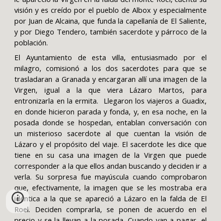
visión y es creído por el pueblo de Albox y especialmente
por Juan de Alcaina, que funda la capellanía de El Saliente,
y por Diego Tendero, también sacerdote y párroco de la
población.
El Ayuntamiento de esta villa, entusiasmado por el
milagro, comisionó a los dos sacerdotes para que se
trasladaran a Granada y encargaran allí una imagen de la
Virgen, igual a la que viera Lázaro Martos, para
entronizarla en la ermita. Llegaron los viajeros a Guadix,
en donde hicieron parada y fonda, y, en esa noche, en la
posada donde se hospedan, entablan conversación con
un misterioso sacerdote al que cuentan la visión de
Lázaro y el propósito del viaje. El sacerdote les dice que
tiene en su casa una imagen de la Virgen que puede
corresponder a la que ellos andan buscando y deciden ir a
verla. Su sorpresa fue mayúscula cuando comprobaron
que, efectivamente, la imagen que se les mostraba era
idéntica a la que se apareció a Lázaro en la falda de El
Roel. Deciden comprarla, se ponen de acuerdo en el
precio y se la llevan a la posada. Cuando van a pagar, el