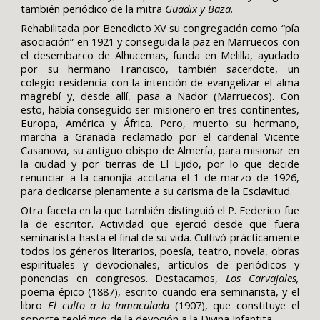
también periódico de la mitra
Guadix y Baza.
Rehabilitada por Benedicto XV su congregación como “pía
asociación” en 1921 y conseguida la paz en Marruecos con
el desembarco de Alhucemas, funda en Melilla, ayudado
por su hermano Francisco, también sacerdote, un
colegio-residencia con la intención de evangelizar el alma
magrebí y, desde allí, pasa a Nador (Marruecos). Con
esto, había conseguido ser misionero en tres continentes,
Europa, América y África. Pero, muerto su hermano,
marcha a Granada reclamado por el cardenal Vicente
Casanova, su antiguo obispo de Almería, para misionar en
la ciudad y por tierras de El Ejido, por lo que decide
renunciar a la canonjía accitana el 1 de marzo de 1926,
para dedicarse plenamente a su carisma de la Esclavitud.
Otra faceta en la que también distinguió el P. Federico fue
la de escritor. Actividad que ejerció desde que fuera
seminarista hasta el final de su vida. Cultivó prácticamente
todos los géneros literarios, poesía, teatro, novela, obras
espirituales y devocionales, artículos de periódicos y
ponencias en congresos. Destacamos,
Los Carvajales,
poema épico (1887), escrito cuando era seminarista, y el
libro
El culto a la Inmaculada
(1907), que constituye el
soporte teológico de la devoción a la Divina Infantita.