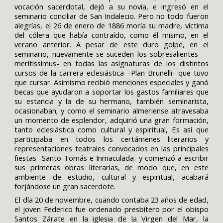
vocación sacerdotal, dejó a su novia, e ingresó en el
seminario conciliar de San Indalecio. Pero no todo fueron
alegrías, el 26 de enero de 1886 moría su madre, víctima
del cólera que había contraído, como él mismo, en el
verano anterior. A pesar de este duro golpe, en el
seminario, nuevamente se suceden los sobresalientes –
meritissimus- en todas las asignaturas de los distintos
cursos de la carrera eclesiástica –Plan Brunelli- que tuvo
que cursar. Asimismo recibió menciones especiales y ganó
becas que ayudaron a soportar los gastos familiares que
su estancia y la de su hermano, también seminarista,
ocasionaban; y como el seminario almeriense atravesaba
un momento de esplendor, adquirió una gran formación,
tanto eclesiástica como cultural y espiritual, Es así que
participaba en todos los certámenes literarios y
representaciones teatrales convocados en las principales
fiestas -Santo Tomás e Inmaculada- y comenzó a escribir
sus primeras obras literarias, de modo que, en este
ambiente de estudio, cultural y espiritual, acabará
forjándose un gran sacerdote.
El día 20 de noviembre, cuando contaba 23 años de edad,
el joven Federico fue ordenado presbítero por el obispo
Santos Zárate en la iglesia de la Virgen del Mar, la