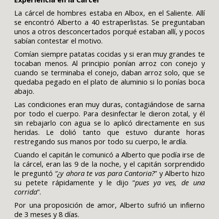
La cárcel de hombres estaba en Albox, en el Saliente. Allí
se encontró Alberto a 40 estraperlistas. Se preguntaban
unos a otros desconcertados porqué estaban allí, y pocos
sabían contestar el motivo.
Comían siempre patatas cocidas y si eran muy grandes te
tocaban menos. Al principio ponían arroz con conejo y
cuando se terminaba el conejo, daban arroz solo, que se
quedaba pegado en el plato de aluminio si lo ponías boca
abajo.
Las condiciones eran muy duras, contagiándose de sarna
por todo el cuerpo. Para desinfectar le dieron zotal, y él
sin rebajarlo con agua se lo aplicó directamente en sus
heridas. Le dolió tanto que estuvo durante horas
restregando sus manos por todo su cuerpo, le ardía.
Cuando el capitán le comunicó a Alberto que podía irse de
la cárcel, eran las 9 de la noche, y el capitán sorprendido
le preguntó
“¿y ahora te vas para Cantoria?
” y Alberto hizo
su petete rápidamente y le dijo “
pues ya ves, de una
corrida
”.
Por una proposición de amor, Alberto sufrió un infierno
de 3 meses y 8 días.