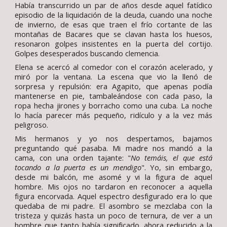
Había transcurrido un par de años desde aquel fatídico
episodio de la liquidación de la deuda, cuando una noche
de invierno, de esas que traen el frío cortante de las
montañas de Bacares que se clavan hasta los huesos,
resonaron golpes insistentes en la puerta del cortijo.
Golpes desesperados buscando clemencia.
Elena se acercó al comedor con el corazón acelerado, y
miró por la ventana. La escena que vio la llenó de
sorpresa y repulsión: era Agapito, que apenas podía
mantenerse en pie, tambaleándose con cada paso, la
ropa hecha jirones y borracho como una cuba. La noche
lo hacía parecer más pequeño, ridículo y a la vez más
peligroso.
Mis hermanos y yo nos despertamos, bajamos
preguntando qué pasaba. Mi madre nos mandó a la
cama, con una orden tajante: "
No temáis, el que está
tocando a la puerta es un mendigo
". Yo, sin embargo,
desde mi balcón, me asomé y vi la figura de aquel
hombre. Mis ojos no tardaron en reconocer a aquella
figura encorvada. Aquel espectro desfigurado era lo que
quedaba de mi padre. El asombro se mezclaba con la
tristeza y quizás hasta un poco de ternura, de ver a un
hombre que tanto había significado, ahora reducido a la