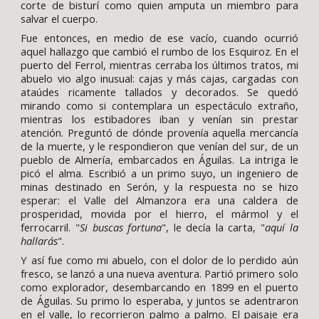
corte de bisturí como quien amputa un miembro para
salvar el cuerpo.
Fue entonces, en medio de ese vacío, cuando ocurrió
aquel hallazgo que cambió el rumbo de los Esquiroz. En el
puerto del Ferrol, mientras cerraba los últimos tratos, mi
abuelo vio algo inusual: cajas y más cajas, cargadas con
ataúdes ricamente tallados y decorados. Se quedó
mirando como si contemplara un espectáculo extraño,
mientras los estibadores iban y venían sin prestar
atención. Preguntó de dónde provenía aquella mercancía
de la muerte, y le respondieron que venían del sur, de un
pueblo de Almería, embarcados en Águilas. La intriga le
picó el alma. Escribió a un primo suyo, un ingeniero de
minas destinado en Serón, y la respuesta no se hizo
esperar: el Valle del Almanzora era una caldera de
prosperidad, movida por el hierro, el mármol y el
ferrocarril. "
Si buscas fortuna
", le decía la carta, "
aquí la
hallarás
".
Y así fue como mi abuelo, con el dolor de lo perdido aún
fresco, se lanzó a una nueva aventura. Partió primero solo
como explorador, desembarcando en 1899 en el puerto
de Águilas. Su primo lo esperaba, y juntos se adentraron
en el valle, lo recorrieron palmo a palmo. El paisaje era