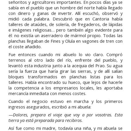
señoritos y agricultores importantes. En pocos días ya se
sabía en el pueblo que un hombre del norte había llegado
con dinero y ganas de invertir. Allí escuchó, observó y
midió cada palabra. Descubrió que en Cantoria había
talleres de ataúdes, de solería, de fregaderos, de lápidas
e imágenes religiosas… pero también algo evidente para
él: no existía un aserradero de mármol propio. Todas las
planchas llegaban de Fines y Olula en vagones de tren con
el coste añadido.
Fue entonces cuando mi abuelo lo vio claro. Compró
terrenos al otro lado del río, enfrente del pueblo, y
levantó esta industria junto a la acequia del Prao. Su agua
sería la fuerza que haría girar las sierras, y de allí salían
bloques transformados en planchas listas para los
talleres. Había encontrado su hueco, que lejos de hacerle
la competencia a los empresarios locales, les aportaba
mercancía inmediata con menos costes.
Cuando el negocio estuvo en marcha y los primeros
ingresos asegurados, escribió a mi abuela:
—
Dolores, prepara el viaje que voy a por vosotras. Esta
tierra ya está preparada para recibiros
.
Así fue como mi madre, todavía una niña, y mi abuela se