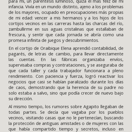
para mí, un paréntesis luminoso, quizá el más feliz de mi
infancia. Vivía en un mundo distinto, ajeno a los problemas
de los mayores, ocupado en preocupaciones más propias
de mi edad: vencer a mis hermanos y a los hijos de los
cortijos vecinos en las carreras hasta las charcas del río,
zambullirme en sus aguas cristalinas que estallaban de
frescura, y sentir que cada jornada se abría como una
promesa infinita de juegos y descubrimientos.
En el cortijo de Oraibique Elena aprendió contabilidad, de
pagarés, de letras de cambio, para llevar directamente
las cuentas. En las fábricas organizaba envíos,
supervisaba compras y contrataciones, y se aseguraba de
que cada taller y cada trabajador funcionara a pleno
rendimiento. Con paciencia y fuerza, logró reactivar los
negocios que casi se habían paralizado durante los días
de caos, demostrando que la herencia de su padre no
solo estaba a salvo, sino que podía crecer de nuevo bajo
su dirección.
Al mismo tiempo, los rumores sobre Agapito llegaban de
todas partes. Se decía que vagaba por los pueblos
vecinos, visitando casas que no le pertenecían, buscando
la protección de antiguas amistades o de mujeres con las
que había compartido tiempo y secretos, incluso en