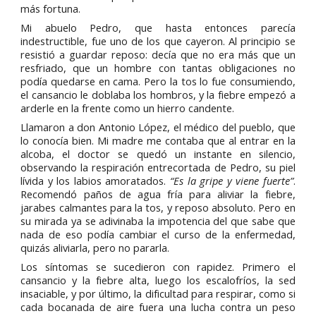
más fortuna.
Mi abuelo Pedro, que hasta entonces parecía
indestructible, fue uno de los que cayeron. Al principio se
resistió a guardar reposo: decía que no era más que un
resfriado, que un hombre con tantas obligaciones no
podía quedarse en cama. Pero la tos lo fue consumiendo,
el cansancio le doblaba los hombros, y la fiebre empezó a
arderle en la frente como un hierro candente.
Llamaron a don Antonio López, el médico del pueblo, que
lo conocía bien. Mi madre me contaba que al entrar en la
alcoba, el doctor se quedó un instante en silencio,
observando la respiración entrecortada de Pedro, su piel
lívida y los labios amoratados.
“Es la gripe y viene fuerte”
.
Recomendó paños de agua fría para aliviar la fiebre,
jarabes calmantes para la tos, y reposo absoluto. Pero en
su mirada ya se adivinaba la impotencia del que sabe que
nada de eso podía cambiar el curso de la enfermedad,
quizás aliviarla, pero no pararla.
Los síntomas se sucedieron con rapidez. Primero el
cansancio y la fiebre alta, luego los escalofríos, la sed
insaciable, y por último, la dificultad para respirar, como si
cada bocanada de aire fuera una lucha contra un peso