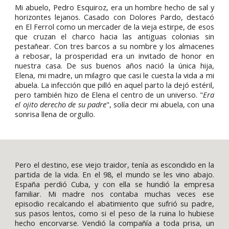
Mi abuelo, Pedro Esquiroz, era un hombre hecho de sal y
horizontes lejanos. Casado con Dolores Pardo, destacó
en El Ferrol como un mercader de la vieja estirpe, de esos
que cruzan el charco hacia las antiguas colonias sin
pestañear. Con tres barcos a su nombre y los almacenes
a rebosar, la prosperidad era un invitado de honor en
nuestra casa. De sus buenos años nació la única hija,
Elena, mi madre, un milagro que casi le cuesta la vida a mi
abuela. La infección que pilló en aquel parto la dejó estéril,
pero también hizo de Elena el centro de un universo. "
Era
el ojito derecho de su padre
", solía decir mi abuela, con una
sonrisa llena de orgullo.
Pero el destino, ese viejo traidor, tenía as escondido en la
partida de la vida. En el 98, el mundo se les vino abajo.
España perdió Cuba, y con ella se hundió la empresa
familiar. Mi madre nos contaba muchas veces ese
episodio recalcando el abatimiento que sufrió su padre,
sus pasos lentos, como si el peso de la ruina lo hubiese
hecho encorvarse. Vendió la compañía a toda prisa, un