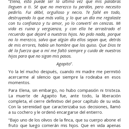
“
Elena, esta puede ser la última vez que mis palabras
lleguen a ti. Sé que no merezco tu perdón, pero necesito
pedirlo. Fui débil, orgulloso y necio. Te fallé en todo,
destruyendo lo que más valía, y lo que un día me regalaste
con tu confianza y tu amor, yo lo convertí en cenizas. Mi
vida es ruina y vergüenza, y con ella he arrastrado el
recuerdo que dejaré a nuestros hijos. No pido nada, porque
no lo merezco, salvo que algún día ellos sepan que, detrás
de mis errores, había un hombre que los quiso. Que Dios te
dé la fuerza que a mí me faltó siempre y cuida de nuestros
hijos para que no sigan mis pasos.
Agapito
”.
Yo la leí mucho después, cuando mi madre me permitió
acercarme al silencio que siempre la rodeaba en esos
momentos.
Para Elena, sin embargo, no hubo compasión ni tristeza.
La muerte de Agapito fue, ante todo, la liberación
completa, el cierre definitivo del peor capítulo de su vida.
Con la serenidad que caracterizaba sus decisiones, llamó
a su cochero y le ordenó encargarse del entierro.
“Bajo uno de los olivos de la finca, que su cuerpo abone el
fruto que luego comerán mis hijos. Que en vida apenas