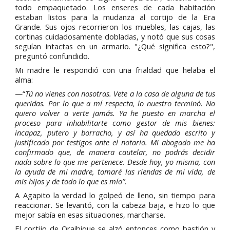
todo empaquetado. Los enseres de cada habitación
estaban listos para la mudanza al cortijo de la Era
Grande. Sus ojos recorrieron los muebles, las cajas, las
cortinas cuidadosamente dobladas, y notó que sus cosas
seguían intactas en un armario. "¿Qué significa esto?",
preguntó confundido.
Mi madre le respondió con una frialdad que helaba el
alma:
—“
Tú no vienes con nosotras. Vete a la casa de alguna de tus
queridas. Por lo que a mí respecta, lo nuestro terminó. No
quiero volver a verte jamás. Ya he puesto en marcha el
proceso para inhabilitarte como gestor de mis bienes:
incapaz, putero y borracho, y así ha quedado escrito y
justificado por testigos ante el notario. Mi abogado me ha
confirmado que, de manera cautelar, no podrás decidir
nada sobre lo que me pertenece. Desde hoy, yo misma, con
la ayuda de mi madre, tomaré las riendas de mi vida, de
mis hijos y de todo lo que es mío”
.
A Agapito la verdad lo golpeó de lleno, sin tiempo para
reaccionar. Se levantó, con la cabeza baja, e hizo lo que
mejor sabía en esas situaciones, marcharse.
El cortijo de Oraibique se alzó entonces como bastión y