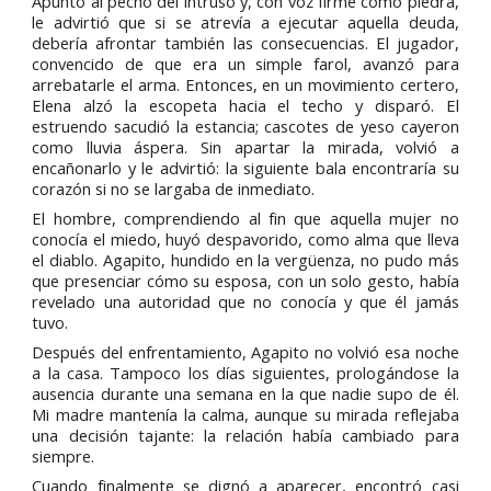
Apuntó al pecho del intruso y, con voz firme como piedra,
le advirtió que si se atrevía a ejecutar aquella deuda,
debería afrontar también las consecuencias. El jugador,
convencido de que era un simple farol, avanzó para
arrebatarle el arma. Entonces, en un movimiento certero,
Elena alzó la escopeta hacia el techo y disparó. El
estruendo sacudió la estancia; cascotes de yeso cayeron
como lluvia áspera. Sin apartar la mirada, volvió a
encañonarlo y le advirtió: la siguiente bala encontraría su
corazón si no se largaba de inmediato.
El hombre, comprendiendo al fin que aquella mujer no
conocía el miedo, huyó despavorido, como alma que lleva
el diablo. Agapito, hundido en la vergüenza, no pudo más
que presenciar cómo su esposa, con un solo gesto, había
revelado una autoridad que no conocía y que él jamás
tuvo.
Después del enfrentamiento, Agapito no volvió esa noche
a la casa. Tampoco los días siguientes, prologándose la
ausencia durante una semana en la que nadie supo de él.
Mi madre mantenía la calma, aunque su mirada reflejaba
una decisión tajante: la relación había cambiado para
siempre.
Cuando finalmente se dignó a aparecer, encontró casi