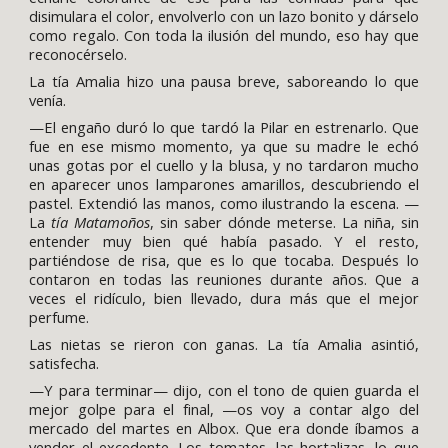
disimulara el color, envolverlo con un lazo bonito y dárselo
como regalo. Con toda la ilusión del mundo, eso hay que
reconocérselo.
La tía Amalia hizo una pausa breve, saboreando lo que
venía.
—El engaño duró lo que tardó la Pilar en estrenarlo. Que
fue en ese mismo momento, ya que su madre le echó
unas gotas por el cuello y la blusa, y no tardaron mucho
en aparecer unos lamparones amarillos, descubriendo el
pastel. Extendió las manos, como ilustrando la escena. —
La
tía Matamoños
, sin saber dónde meterse. La niña, sin
entender muy bien qué había pasado. Y el resto,
partiéndose de risa, que es lo que tocaba. Después lo
contaron en todas las reuniones durante años. Que a
veces el ridículo, bien llevado, dura más que el mejor
perfume.
Las nietas se rieron con ganas. La tía Amalia asintió,
satisfecha.
—Y para terminar— dijo, con el tono de quien guarda el
mejor golpe para el final,
—
os voy a contar algo del
mercado del martes en Albox. Que era donde íbamos a
vender el excedente. Los tomates, las hortalizas, lo que