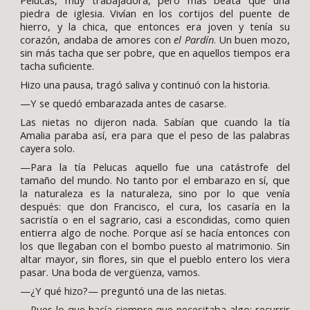
Pelucas, muy trabajadora, pero más beata que una
piedra de iglesia. Vivían en los cortijos del puente de
hierro, y la chica, que entonces era joven y tenía su
corazón, andaba de amores con
el Pardín
. Un buen mozo,
sin más tacha que ser pobre, que en aquellos tiempos era
tacha suficiente.
Hizo una pausa, tragó saliva y continuó con la historia.
—Y se quedó embarazada antes de casarse.
Las nietas no dijeron nada. Sabían que cuando la tía
Amalia paraba así, era para que el peso de las palabras
cayera solo.
—Para la tía Pelucas aquello fue una catástrofe del
tamaño del mundo. No tanto por el embarazo en sí, que
la naturaleza es la naturaleza, sino por lo que venía
después: que don Francisco, el cura, los casaría en la
sacristía o en el sagrario, casi a escondidas, como quien
entierra algo de noche. Porque así se hacía entonces con
los que llegaban con el bombo puesto al matrimonio. Sin
altar mayor, sin flores, sin que el pueblo entero los viera
pasar. Una boda de vergüenza, vamos.
—¿Y qué hizo?— preguntó una de las nietas.
—Pues lo que hacía siempre que necesitaba algo: recurrir