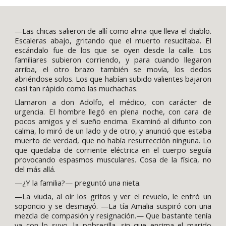
—Las chicas salieron de allí como alma que lleva el diablo.
Escaleras abajo, gritando que el muerto resucitaba. El
escándalo fue de los que se oyen desde la calle. Los
familiares subieron corriendo, y para cuando llegaron
arriba, el otro brazo también se movía, los dedos
abriéndose solos. Los que habían subido valientes bajaron
casi tan rápido como las muchachas.
Llamaron a don Adolfo, el médico, con carácter de
urgencia. El hombre llegó en plena noche, con cara de
pocos amigos y el sueño encima. Examinó al difunto con
calma, lo miró de un lado y de otro, y anunció que estaba
muerto de verdad, que no había resurrección ninguna. Lo
que quedaba de corriente eléctrica en el cuerpo seguía
provocando espasmos musculares. Cosa de la física, no
del más allá.
—¿Y la familia?— preguntó una nieta.
—La viuda, al oír los gritos y ver el revuelo, le entró un
soponcio y se desmayó. —La tía Amalia suspiró con una
mezcla de compasión y resignación.— Que bastante tenía
ya con lo suyo, la pobrecilla, sin que encima el marido