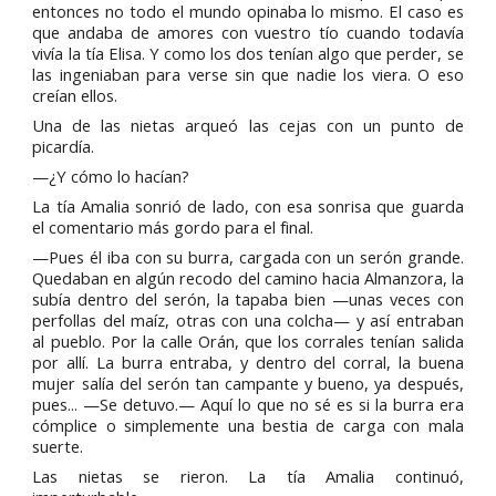
entonces no todo el mundo opinaba lo mismo. El caso es
que andaba de amores con vuestro tío cuando todavía
vivía la tía Elisa. Y como los dos tenían algo que perder, se
las ingeniaban para verse sin que nadie los viera. O eso
creían ellos.
Una de las nietas arqueó las cejas con un punto de
picardía.
—¿Y cómo lo hacían?
La tía Amalia sonrió de lado, con esa sonrisa que guarda
el comentario más gordo para el final.
—Pues él iba con su burra, cargada con un serón grande.
Quedaban en algún recodo del camino hacia Almanzora, la
subía dentro del serón, la tapaba bien —unas veces con
perfollas del maíz, otras con una colcha— y así entraban
al pueblo. Por la calle Orán, que los corrales tenían salida
por allí. La burra entraba, y dentro del corral, la buena
mujer salía del serón tan campante y bueno, ya después,
pues... —Se detuvo.— Aquí lo que no sé es si la burra era
cómplice o simplemente una bestia de carga con mala
suerte.
Las nietas se rieron. La tía Amalia continuó,