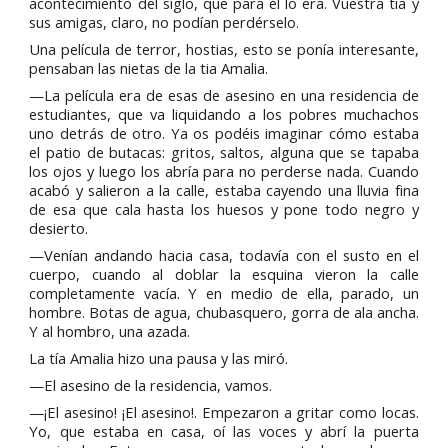
acontecimiento del siglo, que para él lo era. Vuestra tía y
sus amigas, claro, no podían perdérselo.
Una película de terror, hostias, esto se ponía interesante,
pensaban las nietas de la tia Amalia.
—La película era de esas de asesino en una residencia de
estudiantes, que va liquidando a los pobres muchachos
uno detrás de otro. Ya os podéis imaginar cómo estaba
el patio de butacas: gritos, saltos, alguna que se tapaba
los ojos y luego los abría para no perderse nada. Cuando
acabó y salieron a la calle, estaba cayendo una lluvia fina
de esa que cala hasta los huesos y pone todo negro y
desierto.
—Venían andando hacia casa, todavía con el susto en el
cuerpo, cuando al doblar la esquina vieron la calle
completamente vacía. Y en medio de ella, parado, un
hombre. Botas de agua, chubasquero, gorra de ala ancha.
Y al hombro, una azada.
La tía Amalia hizo una pausa y las miró.
—El asesino de la residencia, vamos.
—¡El asesino! ¡El asesino!. Empezaron a gritar como locas.
Yo, que estaba en casa, oí las voces y abrí la puerta