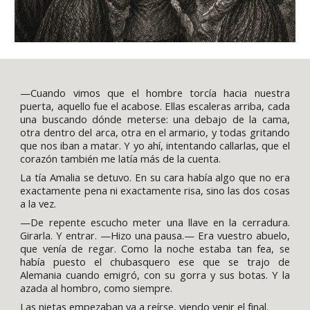
—Cuando vimos que el hombre torcía hacia nuestra
puerta, aquello fue el acabose. Ellas escaleras arriba, cada
una buscando dónde meterse: una debajo de la cama,
otra dentro del arca, otra en el armario, y todas gritando
que nos iban a matar. Y yo ahí, intentando callarlas, que el
corazón también me latía más de la cuenta.
La tía Amalia se detuvo. En su cara había algo que no era
exactamente pena ni exactamente risa, sino las dos cosas
a la vez.
—De repente escucho meter una llave en la cerradura.
Girarla. Y entrar. —Hizo una pausa.— Era vuestro abuelo,
que venía de regar. Como la noche estaba tan fea, se
había puesto el chubasquero ese que se trajo de
Alemania cuando emigró, con su gorra y sus botas. Y la
azada al hombro, como siempre.
Las nietas empezaban ya a reírse, viendo venir el final.