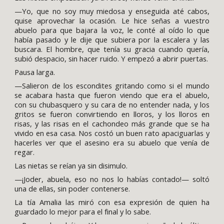
—Yo, que no soy muy miedosa y enseguida até cabos,
quise aprovechar la ocasión. Le hice señas a vuestro
abuelo para que bajara la voz, le conté al oído lo que
había pasado y le dije que subiera por la escalera y las
buscara. El hombre, que tenía su gracia cuando quería,
subió despacio, sin hacer ruido. Y empezó a abrir puertas.
Pausa larga.
—Salieron de los escondites gritando como si el mundo
se acabara hasta que fueron viendo que era el abuelo,
con su chubasquero y su cara de no entender nada, y los
gritos se fueron convirtiendo en lloros, y los lloros en
risas, y las risas en el cachondeo más grande que se ha
vivido en esa casa. Nos costó un buen rato apaciguarlas y
hacerles ver que el asesino era su abuelo que venía de
regar.
Las nietas se reían ya sin disimulo.
—¡Joder, abuela, eso no nos lo habías contado!— soltó
una de ellas, sin poder contenerse.
La tía Amalia las miró con esa expresión de quien ha
guardado lo mejor para el final y lo sabe.