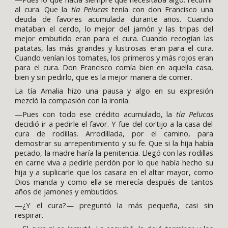
al cura. Que la
tía Pelucas
tenía con don Francisco una
deuda de favores acumulada durante años. Cuando
mataban el cerdo, lo mejor del jamón y las tripas del
mejor embutido eran para el cura. Cuando recogían las
patatas, las más grandes y lustrosas eran para el cura.
Cuando venían los tomates, los primeros y más rojos eran
para el cura. Don Francisco comía bien en aquella casa,
bien y sin pedirlo, que es la mejor manera de comer.
La tía Amalia hizo una pausa y algo en su expresión
mezcló la compasión con la ironía.
—Pues con todo ese crédito acumulado, la
tía Pelucas
decidió ir a pedirle el favor. Y fue del cortijo a la casa del
cura de rodillas. Arrodillada, por el camino, para
demostrar su arrepentimiento y su fe. Que si la hija había
pecado, la madre haría la penitencia. Llegó con las rodillas
en carne viva a pedirle perdón por lo que había hecho su
hija y a suplicarle que los casara en el altar mayor, como
Dios manda y como ella se merecía después de tantos
años de jamones y embutidos.
—¿Y el cura?— preguntó la más pequeña, casi sin
respirar.