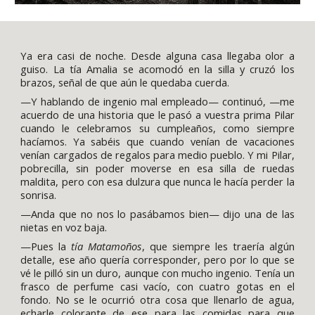
Ya era casi de noche. Desde alguna casa llegaba olor a
guiso. La tía Amalia se acomodó en la silla y cruzó los
brazos, señal de que aún le quedaba cuerda.
—Y hablando de ingenio mal empleado— continuó, —me
acuerdo de una historia que le pasó a vuestra prima Pilar
cuando le celebramos su cumpleaños, como siempre
hacíamos. Ya sabéis que cuando venían de vacaciones
venían cargados de regalos para medio pueblo. Y mi Pilar,
pobrecilla, sin poder moverse en esa silla de ruedas
maldita, pero con esa dulzura que nunca le hacía perder la
sonrisa.
—Anda que no nos lo pasábamos bien— dijo una de las
nietas en voz baja.
—Pues la
tía Matamoños
, que siempre les traería algún
detalle, ese año quería corresponder, pero por lo que se
vé le pilló sin un duro, aunque con mucho ingenio. Tenía un
frasco de perfume casi vacío, con cuatro gotas en el
fondo. No se le ocurrió otra cosa que llenarlo de agua,
echarle colorante de ese para las comidas para que