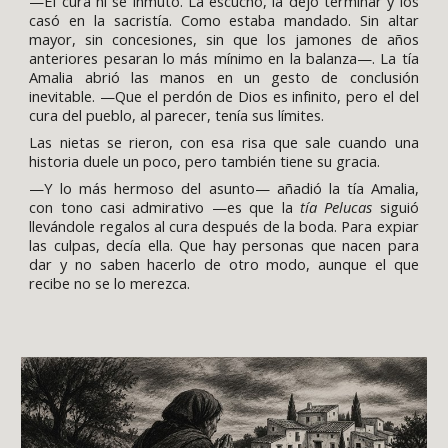
—El cura ni se inmutó. La escuchó, la dejó terminar y los
casó en la sacristía. Como estaba mandado. Sin altar
mayor, sin concesiones, sin que los jamones de años
anteriores pesaran lo más mínimo en la balanza—. La tía
Amalia abrió las manos en un gesto de conclusión
inevitable. —Que el perdón de Dios es infinito, pero el del
cura del pueblo, al parecer, tenía sus límites.
Las nietas se rieron, con esa risa que sale cuando una
historia duele un poco, pero también tiene su gracia.
—Y lo más hermoso del asunto— añadió la tía Amalia,
con tono casi admirativo —es que la
tía Pelucas
siguió
llevándole regalos al cura después de la boda. Para expiar
las culpas, decía ella. Que hay personas que nacen para
dar y no saben hacerlo de otro modo, aunque el que
recibe no se lo merezca.