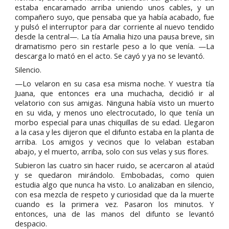
estaba encaramado arriba uniendo unos cables, y un
compañero suyo, que pensaba que ya había acabado, fue
y pulsó el interruptor para dar corriente al nuevo tendido
desde la central—. La tía Amalia hizo una pausa breve, sin
dramatismo pero sin restarle peso a lo que venía. —La
descarga lo mató en el acto. Se cayó y ya no se levantó.
Silencio.
—Lo velaron en su casa esa misma noche. Y vuestra tía
Juana, que entonces era una muchacha, decidió ir al
velatorio con sus amigas. Ninguna había visto un muerto
en su vida, y menos uno electrocutado, lo que tenía un
morbo especial para unas chiquillas de su edad. Llegaron
a la casa y les dijeron que el difunto estaba en la planta de
arriba. Los amigos y vecinos que lo velaban estaban
abajo, y el muerto, arriba, solo con sus velas y sus flores.
Subieron las cuatro sin hacer ruido, se acercaron al ataúd
y se quedaron mirándolo. Embobadas, como quien
estudia algo que nunca ha visto. Lo analizaban en silencio,
con esa mezcla de respeto y curiosidad que da la muerte
cuando es la primera vez. Pasaron los minutos. Y
entonces, una de las manos del difunto se levantó
despacio.