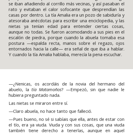
se iban añadiendo al corrillo más vecinas, y así pasaban el
rato y evitaban el calor sofocante que desprendían las
casas por dentro. La tía Amalia era un pozo de sabiduría y
atesoraba anécdotas para escribir una enciclopedia, y las
nietas ya tenían edad para entender ciertas cosas,
aunque no todas. Se fueron acomodando a sus pies en el
escalón de piedra, porque cuando la abuela tomaba esa
postura —espalda recta, manos sobre el regazo, ojos
entornados hacia la calle— era señal de que iba a hablar.
Y cuando la tía Amalia hablaba, merecía la pena escuchar.
—¿Nenicas, os acordáis de la novia del hermano del
abuelo, la
tía Matamoños
? —Empezó, sin que nadie le
hubiera preguntado nada.
Las nietas se miraron entre sí.
—Claro abuela, no hace tanto que falleció.
—Pues bueno, no sé si sabíais que ella, antes de estar con
el tío, era ya viuda. Viuda y con sus cosas, que una viuda
también tiene derecho a tenerlas, aunque en aquel