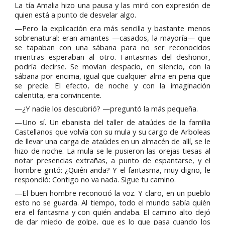
La tía Amalia hizo una pausa y las miró con expresión de
quien está a punto de desvelar algo.
—Pero la explicación era más sencilla y bastante menos
sobrenatural: eran amantes —casados, la mayoría— que
se tapaban con una sábana para no ser reconocidos
mientras esperaban al otro. Fantasmas del deshonor,
podría decirse. Se movían despacio, en silencio, con la
sábana por encima, igual que cualquier alma en pena que
se precie. El efecto, de noche y con la imaginación
calentita, era convincente.
—¿Y nadie los descubrió? —preguntó la más pequeña.
—Uno sí. Un ebanista del taller de ataúdes de la familia
Castellanos que volvía con su mula y su cargo de Arboleas
de llevar una carga de ataúdes en un almacén de allí, se le
hizo de noche. La mula se le pusieron las orejas tiesas al
notar presencias extrañas, a punto de espantarse, y el
hombre gritó: ¿Quién anda? Y el fantasma, muy digno, le
respondió: Contigo no va nada. Sigue tu camino.
—El buen hombre reconoció la voz. Y claro, en un pueblo
esto no se guarda. Al tiempo, todo el mundo sabía quién
era el fantasma y con quién andaba. El camino alto dejó
de dar miedo de golpe, que es lo que pasa cuando los